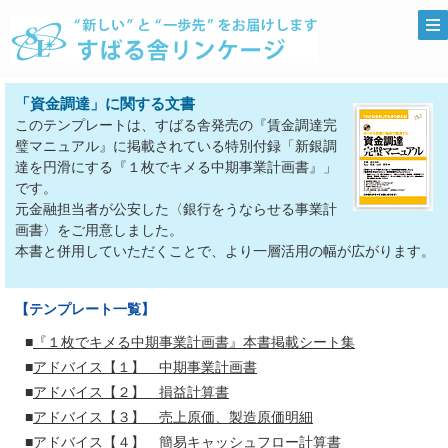
「資金調達」に関する文書
このテンプレートは、すばる舎発売の『賃金調達完
璧マニュアル』に掲載されている特別付録「新銀調
達を円滑にする『１枚でキメる中期事業計画書』」
です。
元金融担当者が公安した〈銀行をうならせる事業計
画書〉をご用意しました。
本書と併用していただくことで、より一層活用の幅が広がります。
【テンプレート一覧】
■
『１枚でキメる中期事業計画書』本書掲載シート集
■
アドバイス【１】 中期事業計画書
■
アドバイス【２】 損益計算書
■
アドバイス【３】 売上原価、製造原価明細
■
アドバイス【４】 簡易キャッシュフロー計算書