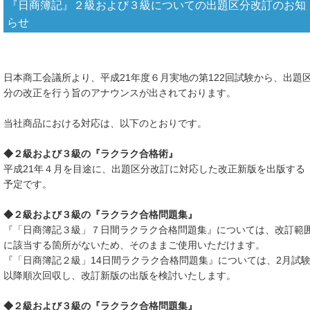
『日商簿記』２級および３級についての出題区分改訂のお知
らせ
日本商工会議所より、平成21年度６月実地の第122回試験から、出題
分の改正を行う旨のアナウンスが出されております。
当社商品における対応は、以下のとおりです。
◆２級および３級の『ラクラク合格術』
平成21年４月を目途に、出題区分改訂に対応した改正新版を出版する
予定です。
◆２級および３級の『ラクラク合格問題集』
『「日商簿記３級」７日間ラクラク合格問題集』については、改訂範
に該当する箇所がないため、そのままご使用いただけます。
『「日商簿記２級」14日間ラクラク合格問題集』については、2月試
以降順次回収し、改訂新版の出版を検討いたします。
◆２級および３級の『ラクラク合格問題集』