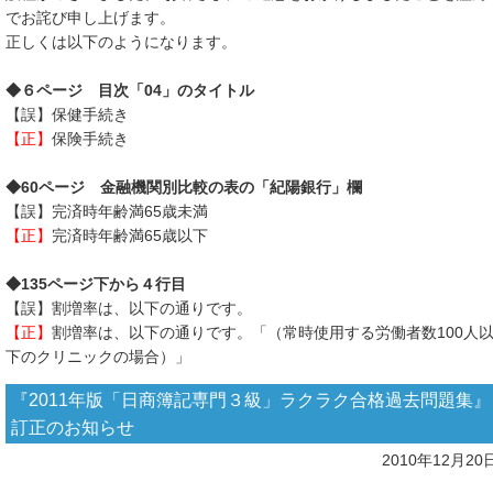
でお詫び申し上げます。
正しくは以下のようになります。
◆６ページ 目次「04」のタイトル
【誤】保健手続き
【正】
保険手続き
◆60ページ 金融機関別比較の表の「紀陽銀行」欄
【誤】完済時年齢満65歳未満
【正】
完済時年齢満65歳以下
◆135ページ下から４行目
【誤】割増率は、以下の通りです。
【正】
割増率は、以下の通りです。「（常時使用する労働者数100人
下のクリニックの場合）」
『2011年版「日商簿記専門３級」ラクラク合格過去問題集』
訂正のお知らせ
2010年12月20