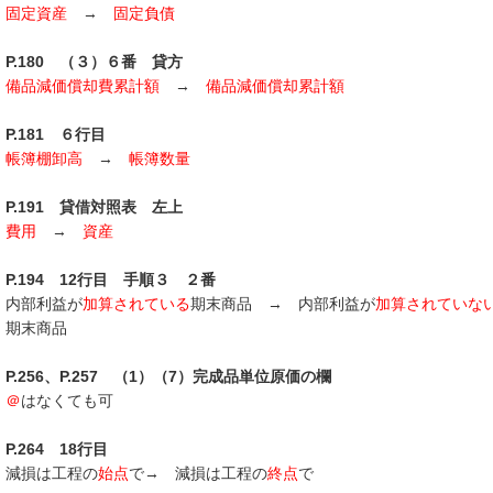
固定資産
→
固定負債
P.180 （３）６番 貸方
備品減価償却費累計額
→
備品減価償却累計額
P.181 ６行目
帳簿棚卸高
→
帳簿数量
P.191 貸借対照表 左上
費用
→
資産
P.194 12行目 手順３ ２番
内部利益が
加算されている
期末商品 → 内部利益が
加算されていな
期末商品
P.256、P.257 （1）（7）完成品単位原価の欄
＠
はなくても可
P.264 18行目
減損は工程の
始点
で→ 減損は工程の
終点
で