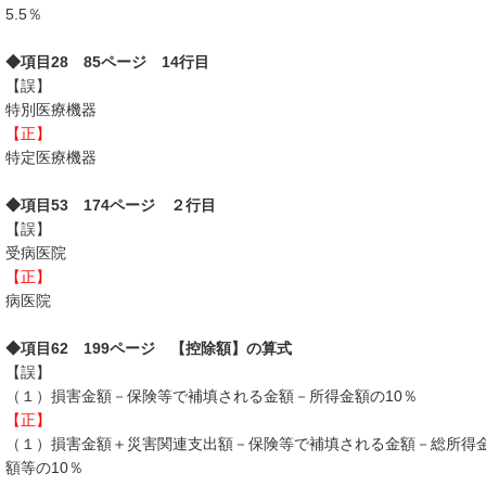
5.5％
◆項目28 85ページ 14行目
【誤】
特別医療機器
【正】
特定医療機器
◆項目53 174ページ ２行目
【誤】
受病医院
【正】
病医院
◆項目62 199ページ 【控除額】の算式
【誤】
（１）損害金額－保険等で補填される金額－所得金額の10％
【正】
（１）損害金額＋災害関連支出額－保険等で補填される金額－総所得
額等の10％