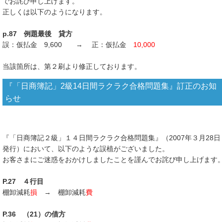
でお詫び申し上げます。
正しくは以下のようになります。
p.87 例題最後 貸方
誤：仮払金 9,600 → 正：仮払金
10,000
当該箇所は、第２刷より修正しております。
『「日商簿記」2級14日間ラクラク合格問題集』訂正のお知
らせ
『「日商簿記２級」１４日間ラクラク合格問題集』（2007年３月28日
発行）において、以下のような誤植がございました。
お客さまにご迷惑をおかけしましたことを謹んでお詫び申し上げます
P.27 ４行目
棚卸減耗
損
→ 棚卸減耗
費
P.36 （21）の借方