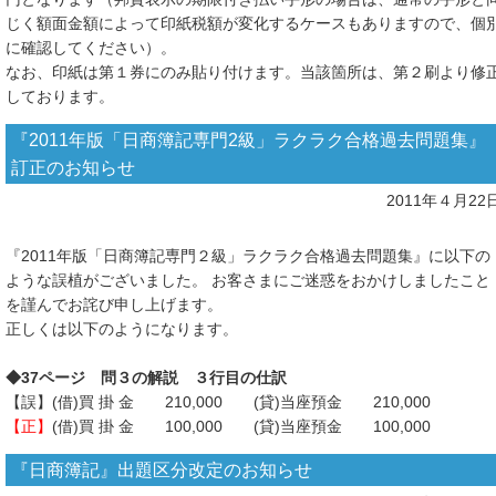
じく額面金額によって印紙税額が変化するケースもありますので、個
に確認してください）。
なお、印紙は第１券にのみ貼り付けます。当該箇所は、第２刷より修
しております。
『2011年版「日商簿記専門2級」ラクラク合格過去問題集』
訂正のお知らせ
2011年４月22
『2011年版「日商簿記専門２級」ラクラク合格過去問題集』に以下の
ような誤植がございました。 お客さまにご迷惑をおかけしましたこと
を謹んでお詫び申し上げます。
正しくは以下のようになります。
◆37ページ 問３の解説 ３行目の仕訳
【誤】(借)買 掛 金 210,000 (貸)当座預金 210,000
【正】
(借)買 掛 金 100,000 (貸)当座預金 100,000
『日商簿記』出題区分改定のお知らせ