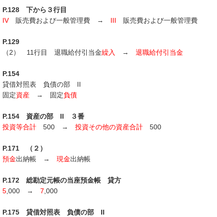
P.128 下から３行目
IV
販売費および一般管理費 →
III
販売費および一般管理費
P.129
（2） 11行目 退職給付引当金
繰入
→
退職給付引当金
P.154
貸借対照表 負債の部 II
固定
資産
→ 固定
負債
P.154 資産の部 II ３番
投資等合計
500 →
投資その他の資産合計
500
P.171 （２）
預金
出納帳 →
現金
出納帳
P.172 総勘定元帳の当座預金帳 貸方
5
,000 →
7
,000
P.175 貸借対照表 負債の部 II