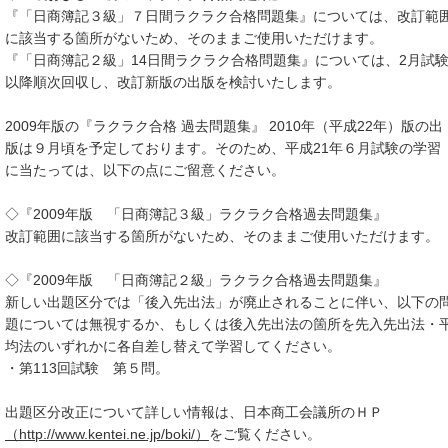
『「日商簿記３級」７日間ラクラク合格問題集』については、改訂範
に該当する箇所がないため、そのままご使用いただけます。
『「日商簿記２級」14日間ラクラク合格問題集』については、2月試
以降順次回収し、改訂新版の出版を検討いたします。
2009年版の『ラクラク合格 過去問題集』 2010年（平成22年）版の出
版は９月頃を予定しております。そのため、平成21年６月試験の学習
に当たっては、以下の点にご留意ください。
◇『2009年版 「日商簿記３級」ラクラク合格過去問題集』
改訂範囲に該当する箇所がないため、そのままご使用いただけます。
◇『2009年版 「日商簿記２級」ラクラク合格過去問題集』
新しい出題区分では「後入先出法」が廃止されることに伴い、以下の
題については無視するか、もしくは後入先出法の箇所を先入先出法・
均法のいずれかに各自差し替えて学習してください。
・第113回試験 第５問。
出題区分改正について詳しい情報は、日本商工会議所のＨＰ
（http://www.kentei.ne.jp/boki/）
をご覧ください。