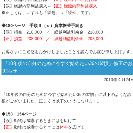
【誤】繰越内部利益戻入→
【正】
繰延内部利益戻入
※正しくは、いずれも「繰越」→「繰延」です。
◆180ページ 手順３（ｃ）資本振替手続き
【誤】損益 218,000 ／ 繰越利益剰余金 218,000
【正】
損益 208,000 ／ 繰越利益剰余金 208,000
お客さまにご迷惑をおかけしましたことを謹んでお詫び申し上げます
『10年後の自分のために今すぐ始めたい36の習慣』修正のお
知らせ
2013年４月24
『10年後の自分のために今すぐ始めたい36の習慣』に以下のような誤
植がございました。正しくは以下のようになります。
◆153・154ページ
【誤】動物は威嚇するときにはを広げて
【正】
動物は威嚇するときには
体中
を広げて