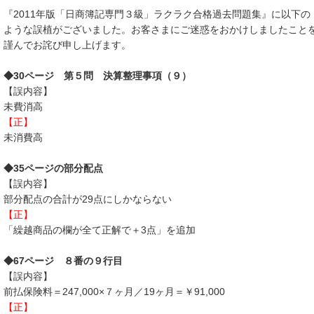
『2011年版「日商簿記専門３級」ラクラク合格過去問題集』に以下の
ような誤植がございました。お客さまにご迷惑をおかけしましたこと
謹んでお詫び申し上げます。
◆30ページ 第５問 決算整理事項（９）
【誤内容】
未費消高
【正】
未消費高
◆35ページの部分配点
【誤内容】
部分配点の合計が29点にしかならない
【正】
「繰越商品の欄が全て正解で＋3点」を追加
◆67ページ ８番の９行目
【誤内容】
前払保険料＝247,000×７ヶ月／19ヶ月＝￥91,000
【正】