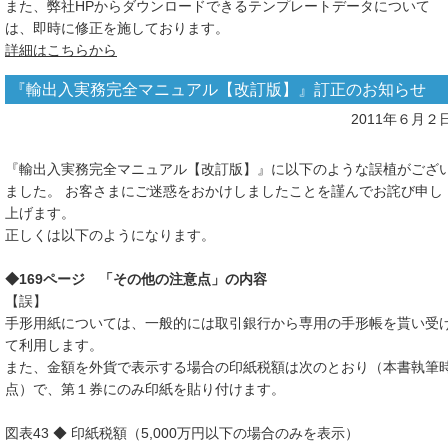
また、弊社HPからダウンロードできるテンプレートデータについて
は、即時に修正を施しております。
詳細はこちらから
『輸出入実務完全マニュアル【改訂版】』訂正のお知らせ
2011年６月２
『輸出入実務完全マニュアル【改訂版】』に以下のような誤植がござ
ました。 お客さまにご迷惑をおかけしましたことを謹んでお詫び申し
上げます。
正しくは以下のようになります。
◆169ページ 「その他の注意点」の内容
【誤】
手形用紙については、一般的には取引銀行から専用の手形帳を貰い受
て利用します。
また、金額を外貨で表示する場合の印紙税額は次のとおり（本書執筆
点）で、第１券にのみ印紙を貼り付けます。
図表43 ◆ 印紙税額（5,000万円以下の場合のみを表示）