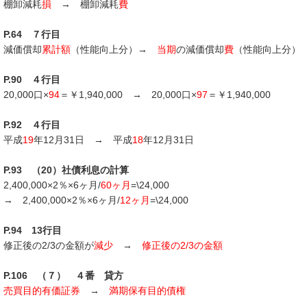
棚卸減耗
損
→ 棚卸減耗
費
P.64 ７行目
減価償却
累計額
（性能向上分）→
当期
の減価償却
費
（性能向上分）
P.90 ４行目
20,000口×
94
＝￥1,940,000 → 20,000口×
97
＝￥1,940,000
P.92 ４行目
平成
19
年12月31日 → 平成
18
年12月31日
P.93 （20）社債利息の計算
2,400,000×2％×6ヶ月/
60ヶ月
=\24,000
→ 2,400,000×2％×6ヶ月/
12ヶ月
=\24,000
P.94 13行目
修正後の2/3の金額が
減少
→
修正後の2/3の金額
P.106 （７） ４番 貸方
売買目的有価証券
→
満期保有目的債権