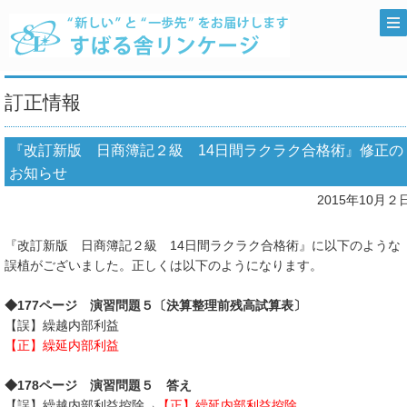
訂正情報
『改訂新版 日商簿記２級 14日間ラクラク合格術』修正の
お知らせ
2015年10月２
『改訂新版 日商簿記２級 14日間ラクラク合格術』に以下のような
誤植がございました。正しくは以下のようになります。
◆17
7ページ 演習問題５〔決算整理前残高試算表〕
【誤】繰越内部利益
【正】
繰延内部利益
◆178ページ 演習問題５ 答え
【誤】繰越内部利益控除→
【正】
繰延内部利益控除