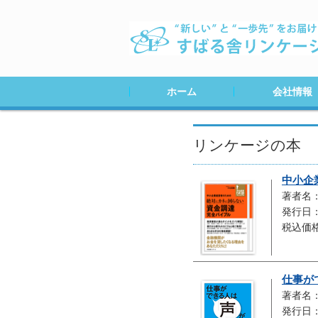
ホーム
会社情報
会社案内
会社ＭＡＰ
採用情報
リンケージの本
中小企
著者名
発行日：
税込価格
仕事が
著者名
発行日：