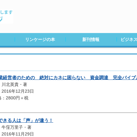
リンケージの本
新刊情報
ビジネ
２０２０年度
２０１９年度
２０１８年度
２０１７年度
２０１６年度
２０１５年度
２０１４年度
２０１３年度
２０１２年度
２０１１年度
２０１０年度以前
20年８月
20年５月
20年３月
20年１月
19年12月
19年11月
業経営者のための 絶対にカネに困らない 資金調達 完全バイブ
：川北英貴・著
2016年12月23日
：2800円＋税
できる人は「声」が違う！
：牛窪万里子・著
2016年11月29日