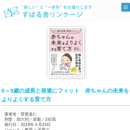
0～3歳の成長と発達にフィット 赤ちゃんの未来を
よりよくする育て方
著者名：菅原道仁
判型：四六判／並製／192頁
発行日：2018年４月24日
ジャンル：教育 > 子育て