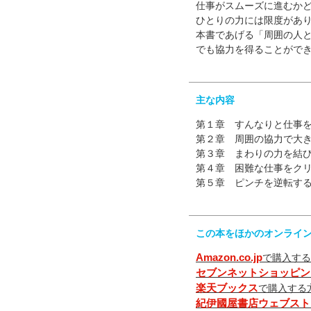
仕事がスムーズに進むかど
ひとりの力には限度があ
本書であげる「周囲の人
でも協力を得ることがで
主な内容
第１章 すんなりと仕事
第２章 周囲の協力で大
第３章 まわりの力を結
第４章 困難な仕事をク
第５章 ピンチを逆転す
この本をほかのオンライ
Amazon.co.jp
で購入する
セブンネットショッピン
楽天ブックス
で購入する
紀伊國屋書店ウェブスト