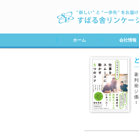
ホーム
会社情報
会社案内
会社ＭＡＰ
採用情報
著
判
発
ジ
価
Ｉ