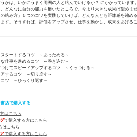
うかは、いかにうまく周囲の人と絡んでいけるか？ にかかっています
り、どんなに自分の能力を磨いたところで、今より大きな成果は望めま
との絡み方」５つのコツを実践していけば、どんな人とも距離感を縮め
きます。そうすれば、評価をアップさせ、仕事を動かし、成果をあげる
をスタートするコツ ～あっためる～
きな仕事を進めるコツ ～巻き込む～
びつけてスピードアップするコツ ～くっつける～
リアするコツ ～切り崩す～
るコツ ～ひっくり返す～
ン書店で購入する
方はこちら
グ
で購入する方はこちら
方はこちら
ア
で購入する方はこちら