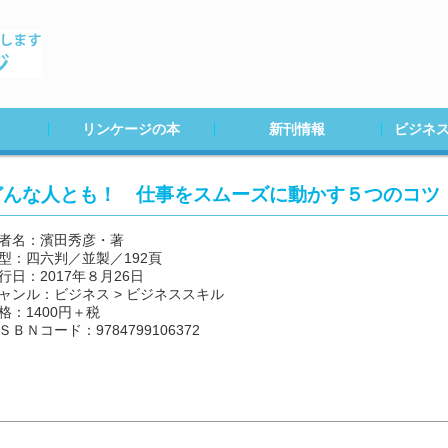
リンケージの本
新刊情報
ビジネ
２０２０年度
２０１９年度
２０１８年度
２０１７年度
２０１６年度
２０１５年度
２０１４年度
２０１３年度
２０１２年度
２０１１年度
２０１０年度以前
20年８月
20年５月
20年３月
20年１月
19年12月
19年11月
どんな人とも！ 仕事をスムーズに動かす５つのコツ
者名：濱田秀彦・著
型：四六判／並製／192頁
行日：2017年８月26日
ャンル：ビジネス > ビジネススキル
格：1400円＋税
ＳＢＮコード：9784799106372