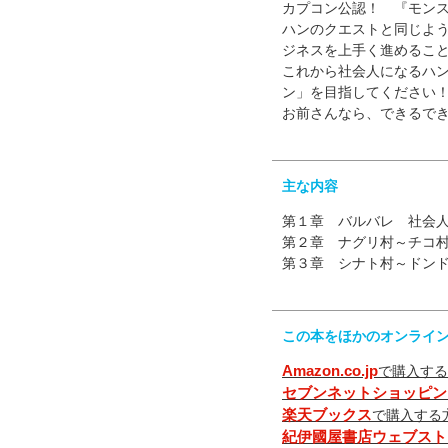
カプコン公認！ 『モン
ハンのクエストと同じよ
ジネスを上手く進めるこ
これから社会人になるハ
ン」を目指してください
お前さんなら、できるで
主な内容
第１章 バルバレ 社会
第２章 ナグリ村～チコ
第３章 シナト村～ドン
この本をほかのオンライ
Amazon.co.jp
で購入する
セブンネットショッピン
楽天ブックス
で購入する
紀伊國屋書店ウェブスト