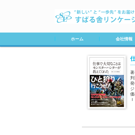
ホーム
会社情報
会社案内
会社ＭＡＰ
採用情報
著
判
発
ジ
価
Ｉ