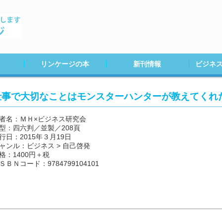
リンケージの本
新刊情報
ビジネ
２０２０年度
２０１９年度
２０１８年度
２０１７年度
２０１６年度
２０１５年度
２０１４年度
２０１３年度
２０１２年度
２０１１年度
２０１０年度以前
20年８月
20年５月
20年３月
20年１月
19年12月
19年11月
仕事で大切なことはモンスターハンターが教えてくれ
者名：ＭＨ×ビジネス研究会
型：四六判／並製／208頁
行日：2015年３月19日
ャンル：ビジネス > 自己啓発
格：1400円＋税
ＳＢＮコード：9784799104101