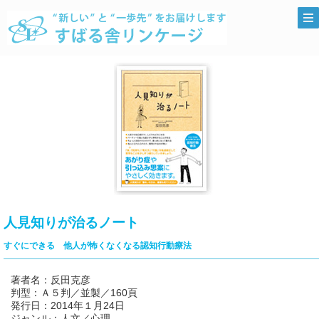
人見知りが治るノート
すぐにできる 他人が怖くなくなる認知行動療法
著者名：反田克彦
判型：Ａ５判／並製／160頁
発行日：2014年１月24日
ジャンル：人文／心理